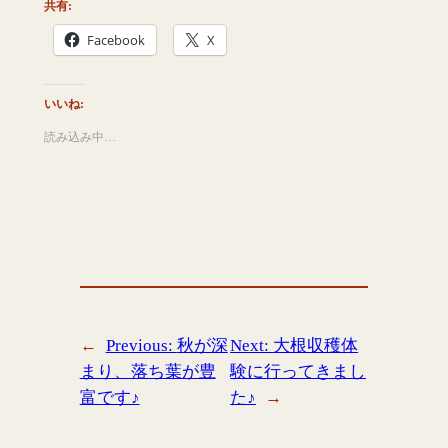
共有:
Facebook
X
いいね:
読み込み中…
←
Previous:
秋が深
Next:
大根収穫体
まり、落ち葉が豊
験に行ってきまし
富です♪
た♪
→