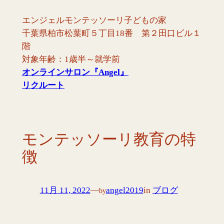
内
エンジェルモンテッソーリ子どもの家
容
千葉県柏市松葉町５丁目18番 第２田口ビル１
を
階
ス
対象年齢：1歳半～就学前
キ
オンラインサロン『Angel
』
ッ
リクルート
プ
モンテッソーリ教育の特
徴
11月 11, 2022
—
angel2019
in
ブログ
by