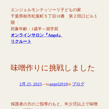
内
エンジェルモンテッソーリ子どもの家
容
千葉県柏市松葉町５丁目18番 第２田口ビル１
を
階
ス
対象年齢：1歳半～就学前
キ
オンラインサロン『Angel
』
ッ
リクルート
プ
味噌作りに挑戦しました
2月 25, 2025
—
angel2019
in
ブログ
by
保護者の方のご指導のもと、年少児以上で味噌