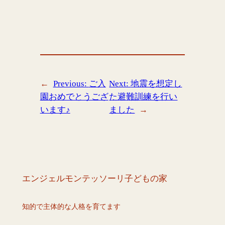
←
Previous:
ご入
Next:
地震を想定し
園おめでとうござ
た避難訓練を行い
います♪
ました
→
エンジェルモンテッソーリ子どもの家
知的で主体的な人格を育てます