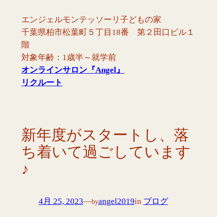
内
エンジェルモンテッソーリ子どもの家
容
千葉県柏市松葉町５丁目18番 第２田口ビル１
を
階
ス
対象年齢：1歳半～就学前
キ
オンラインサロン『Angel
』
ッ
リクルート
プ
新年度がスタートし、落
ち着いて過ごしています
♪
4月 25, 2023
—
angel2019
in
ブログ
by