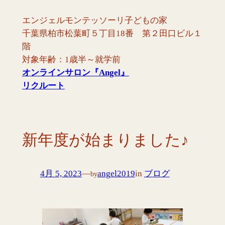
内
エンジェルモンテッソーリ子どもの家
容
千葉県柏市松葉町５丁目18番 第２田口ビル１
を
階
ス
対象年齢：1歳半～就学前
キ
オンラインサロン『Angel
』
ッ
リクルート
プ
新年度が始まりました♪
4月 5, 2023
—
angel2019
in
ブログ
by