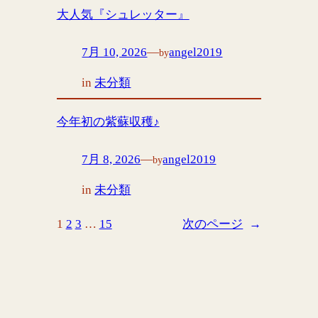
大人気『シュレッター』
7月 10, 2026
—
angel2019
by
in
未分類
今年初の紫蘇収穫♪
7月 8, 2026
—
angel2019
by
in
未分類
1
2
3
…
15
次のページ
→