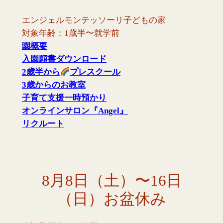
内
エンジェルモンテッソーリ子どもの家
容
対象年齢：1歳半〜就学前
を
園概要
ス
入園願書ダウンロード
キ
2歳半から
プレスクール
ッ
3歳からのお教室
プ
子育て支援一時預かり
オンラインサロン『Angel』
リクルート
8月8日（土）〜16日
（日）お盆休み