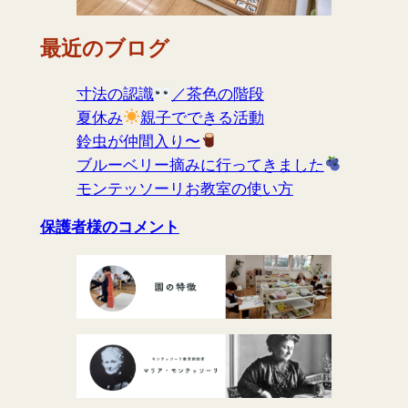
最近のブログ
寸法の認識
／茶色の階段
夏休み
親子でできる活動
鈴虫が仲間入り〜
ブルーベリー摘みに行ってきました
モンテッソーリお教室の使い方
保護者様のコメント